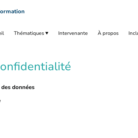
ormation
il
Thématiques
Intervenante
À propos
Incl
onfidentialité
 des données
e