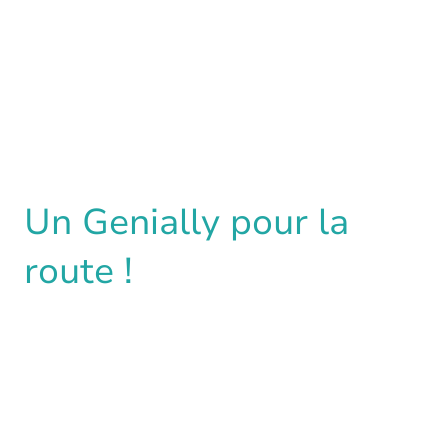
Un Genially pour la
route !
Seras-tu trouver la pierre philosophale
cachée dans cette animation Genially ?!