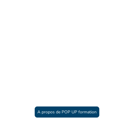
Une approche systémique de
l’alternance, alliant analyse des
situations de travail, ingénierie
de parcours, posture éthique et
pouvoir d’agir des apprenant⸱e⸱s
Une réflexion outillée,
référencée et des pistes concrètes
A propos de POP UP formation